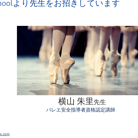
hool
より先生をお招きしています
横山 朱里
先生
バレエ安全指導者資格認定講師
x.com