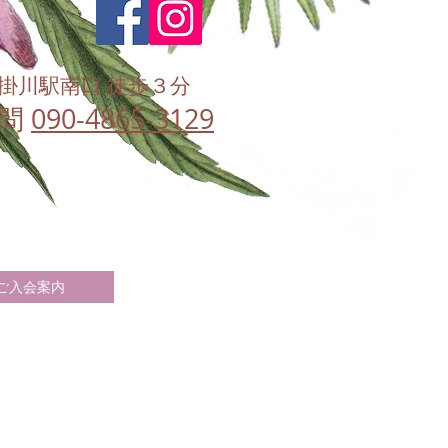
掛川駅南口 徒歩３分
問
090-4865-3129
ご入会案内